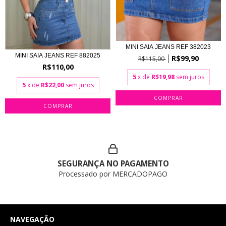
MINI SAIA JEANS REF 382023
MINI SAIA JEANS REF 882025
R$99,90
R$115,00
R$110,00
5
x de
R$19,98
sem juros
5
x de
R$22,00
sem juros
COMPRAR
COMPRAR
SEGURANÇA NO PAGAMENTO
Processado por MERCADOPAGO
NAVEGAÇÃO