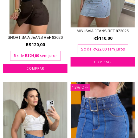
MINI SAIA JEANS REF 872025
R$110,00
SHORT SAIA JEANS REF 82026
R$120,00
5
x de
R$22,00
sem juros
5
x de
R$24,00
sem juros
COMPRAR
COMPRAR
13
%
OFF